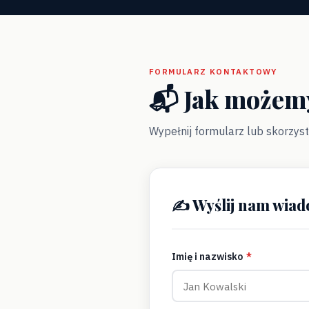
FORMULARZ KONTAKTOWY
📬 Jak możem
Wypełnij formularz lub skorzys
✍️ Wyślij nam wia
Imię i nazwisko
*