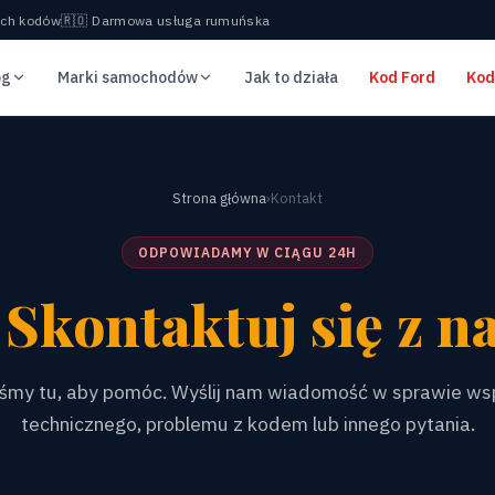
ych kodów
🇷🇴 Darmowa usługa rumuńska
og
Marki samochodów
Jak to działa
Kod Ford
Kod
Strona główna
›
Kontakt
ODPOWIADAMY W CIĄGU 24H
️
Skontaktuj się z n
śmy tu, aby pomóc. Wyślij nam wiadomość w sprawie ws
technicznego, problemu z kodem lub innego pytania.