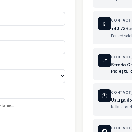
CONTACT
📱
+40 729 
Poniedziałe
CONTACT
📍
Strada Ga
Ploiești,
CONTACT
🕐
Usługa d
Kalkulator 
CONTACT