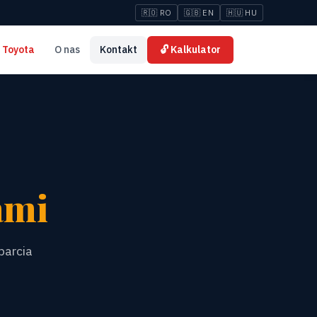
🇷🇴 RO
🇬🇧 EN
🇭🇺 HU
 Toyota
O nas
Kontakt
🔓 Kalkulator
ami
parcia