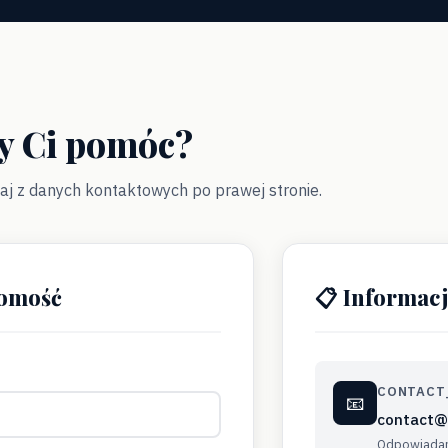
y Ci pomóc?
taj z danych kontaktowych po prawej stronie.
domość
📋 Informac
CONTACT
📧
contact@
Odpowiadam