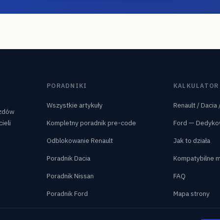
PORADNIKI
KALKULATOR
Wszystkie artykuły
Renault / Dacia 
azdów
ieli
Kompletny poradnik pre-code
Ford — Dedyko
Odblokowanie Renault
Jak to działa
Poradnik Dacia
Kompatybilne m
Poradnik Nissan
FAQ
Poradnik Ford
Mapa strony