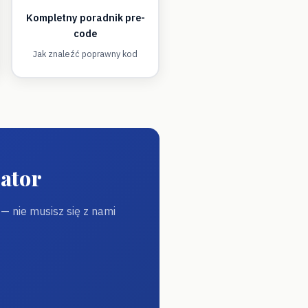
Kompletny poradnik pre-
code
Jak znaleźć poprawny kod
ator
 nie musisz się z nami