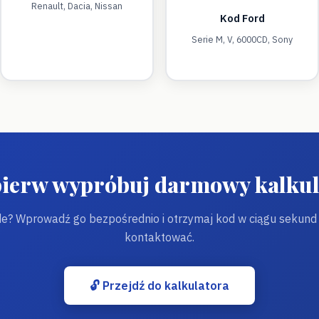
Renault, Dacia, Nissan
Kod Ford
Serie M, V, 6000CD, Sony
pierw wypróbuj darmowy kalkul
e? Wprowadź go bezpośrednio i otrzymaj kod w ciągu sekund —
kontaktować.
🔓 Przejdź do kalkulatora