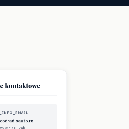
je kontaktowe
_INFO_EMAIL
codradioauto.ro
y w ciągu 24h